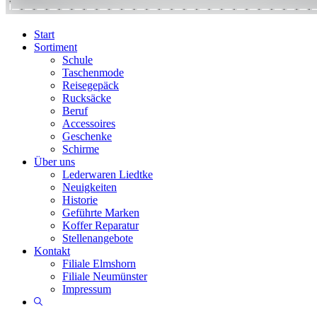
Start
Sortiment
Schule
Taschenmode
Reisegepäck
Rucksäcke
Beruf
Accessoires
Geschenke
Schirme
Über uns
Lederwaren Liedtke
Neuigkeiten
Historie
Geführte Marken
Koffer Reparatur
Stellenangebote
Kontakt
Filiale Elmshorn
Filiale Neumünster
Impressum