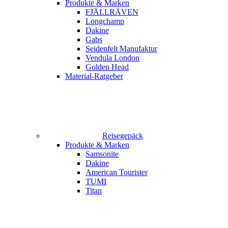
Produkte & Marken
FJÄLLRÄVEN
Longchamp
Dakine
Gabs
Seidenfelt Manufaktur
Vendula London
Golden Head
Material-Ratgeber
Reisegepäck
Produkte & Marken
Samsonite
Dakine
American Tourister
TUMI
Titan