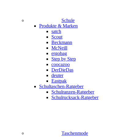
Schule
Produkte & Marken
satch
Scout
Beckmann
McNeill
ergobag
Step by Step
coocazoo
DerDieDas
deuter
Eastpak
Schultaschen-Ratgeber
Schulranzen-Ratgeber
Schulrucksack-Ratgeber
Taschenmode