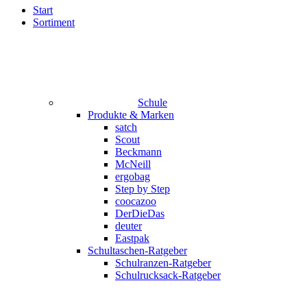
Start
Sortiment
Schule
Produkte & Marken
satch
Scout
Beckmann
McNeill
ergobag
Step by Step
coocazoo
DerDieDas
deuter
Eastpak
Schultaschen-Ratgeber
Schulranzen-Ratgeber
Schulrucksack-Ratgeber