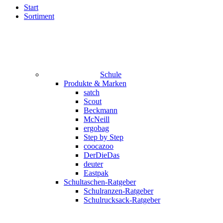
Start
Sortiment
Schule
Produkte & Marken
satch
Scout
Beckmann
McNeill
ergobag
Step by Step
coocazoo
DerDieDas
deuter
Eastpak
Schultaschen-Ratgeber
Schulranzen-Ratgeber
Schulrucksack-Ratgeber